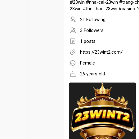
#23win #nha-cai-23win #trang-ch
23win #the-thao-23win #casino-
21 Following
3 Followers
1 posts
https://23wint2.com/
Female
26 years old