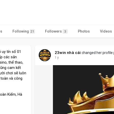
es
Following
Followers
Photos
Videos
21
3
i uy tín số 01
23win nhà cái
changed her profile 
ấp các sản
1 y
ino, thể thao,
 cũng cam kết
ười chơi sẽ luôn
 toàn và công
 Hoàn Kiếm, Hà