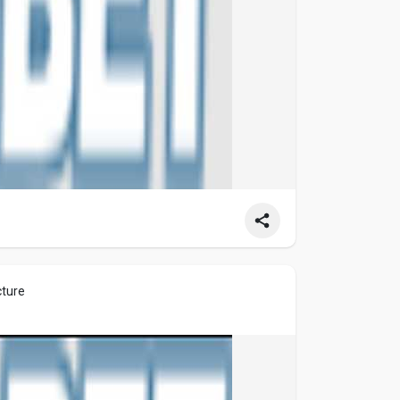
cture