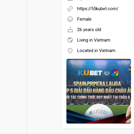
https://55kubet.com/
Female
26 years old
Living in Vietnam
Located in Vietnam