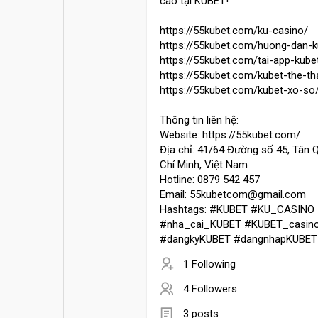
cao tại KUBET!
https://55kubet.com/ku-casino/
https://55kubet.com/huong-dan-k
https://55kubet.com/tai-app-kube
https://55kubet.com/kubet-the-th
https://55kubet.com/kubet-xo-so
Thông tin liên hệ:
Website: https://55kubet.com/
Địa chỉ: 41/64 Đường số 45, Tân 
Chí Minh, Việt Nam
Hotline: 0879 542 457
Email: 55kubetcom@gmail.com
Hashtags: #KUBET #KU_CASINO
#nha_cai_KUBET #KUBET_casin
#dangkyKUBET #dangnhapKUBET 
1 Following
4 Followers
3 posts