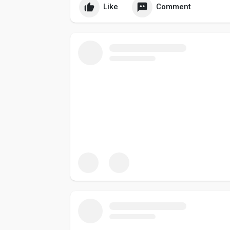
Like
Comment