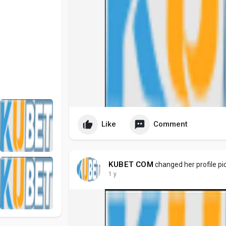
Like
Comment
KUBET COM
changed her profile pi
1 y