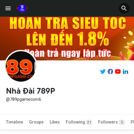
Nhà Đài 789P
@789pgamecom6
Timeline
Groups
Likes
Following
Followers
P
21
5