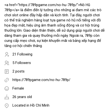
<a href="https://789pgame.com/no-hu-789p/">Nô Hũ
789p</a> là điểm đến lý tưởng cho những ai đam mê các trò
chơi slot online đầy hấp dẫn và kịch tính. Tại đây, người chơi
có thể trải nghiệm hàng loạt tựa game nô hũ nổi tiếng với đồ
họa đẹp mắt, hiệu ứng âm thanh sống động và cơ hội trúng
thưởng lớn. Giao diện thân thiện, dễ sử dụng giúp người chơi dễ
dàng tham gia và quay thưởng mỗi ngày. Ngoài ra, 789p còn
cung cấp mẹo chơi, sự kiện khuyến mãi và bảng xếp hạng để
tăng cơ hội chiến thắng.
21 Following
5 Followers
2 posts
https://789pgame.com/no-hu-789p/
Female
26 years old
Located in Hồ Chí Minh