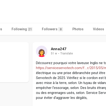
es
Following
Followers
Photos
Videos
21
8
Anna247
51 w
·
Translate
Découvrez pourquoi votre laveuse Inglis ne t
https://serviceservotech.com/f....r/2015/05
électrique ou une prise débranchée peut être
Servotech de 2025. Vérifiez si le cordon est 
avec mise à la terre, selon. Un tuyau de vida
empêcher l’essorage, selon. Des bruits étran
ou des engrenages usés, selon. Service Ser
pour éviter d’aggraver les dégâts,