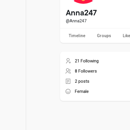
Popular Posts
Games
Anna247
@Anna247
Movies
Jobs
Timeline
Groups
Lik
Offers
Fundings
21 Following
8 Followers
2 posts
Female