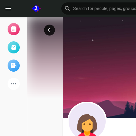
Browse Events
My events
Browse articles
Latest Products
Forum
Explore