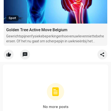
Sport
Golden Tree Active Move Belgium
Gewrichtspijnenfysiekebeperkingenhoevenuwlevenniettebehe
ersen. Of het nu gaat om scherpepijn in uwknieënbij het
traplopen of hinderlijkestijfheid in de ochtend,
gewrichtsproblemenkunnenuwlevenskwaliteitaanzienlijkbeïnvl
oeden.
No more posts