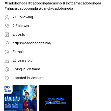
#cadobongda #cadobongdacasino #slotgamecadobongda
#nhacaicadobongda #dangkycadobongda
21 Following
2 Followers
2 posts
https://cadobongda.bid/
Female
26 years old
Living in Vietnam
Located in vietnam