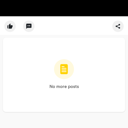
No more posts