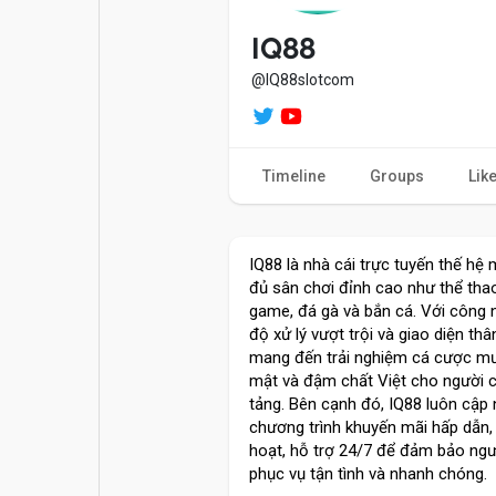
Popular Posts
Games
IQ88
@IQ88slotcom
Movies
Jobs
Timeline
Groups
Lik
Offers
Fundings
IQ88 là nhà cái trực tuyến thế hệ 
đủ sân chơi đỉnh cao như thể thao
game, đá gà và bắn cá. Với công n
độ xử lý vượt trội và giao diện thâ
mang đến trải nghiệm cá cược m
mật và đậm chất Việt cho người 
tảng. Bên cạnh đó, IQ88 luôn cập 
chương trình khuyến mãi hấp dẫn, 
hoạt, hỗ trợ 24/7 để đảm bảo ng
phục vụ tận tình và nhanh chóng.