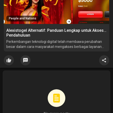
People and Nations
Alexistogel Alternatif: Panduan Lengkap untuk Akses Online yang Cepat, Stabil, dan Aman
Pendahuluan
Perkembangan teknologi digital telah membawa perubahan
besar dalam cara masyarakat mengakses berbagai layanan
online. Saat ini, pengguna internet menginginkan akses yang
cepat, mudah, dan tersedia kapan saja tanpa mengalami
gangguan. Namun, dalam praktiknya, sebuah platform online
dapat me