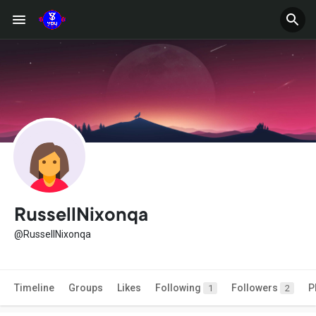
RussellNixonqa
@RussellNixonqa
Timeline
Groups
Likes
Following
Followers
P
1
2