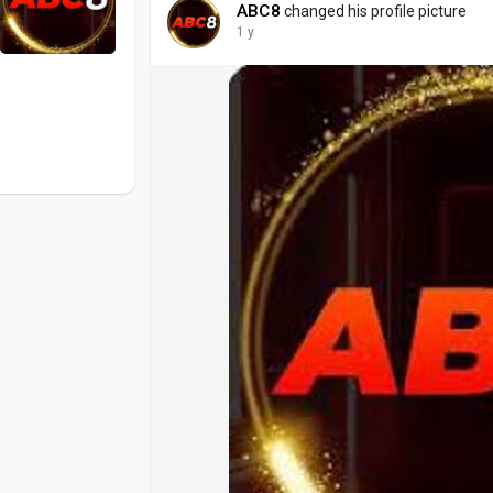
ABC8
changed his profile picture
1 y