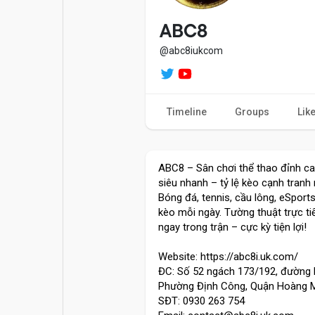
Popular Posts
Games
ABC8
@abc8iukcom
Movies
Jobs
Timeline
Groups
Lik
Offers
Fundings
ABC8 – Sân chơi thể thao đỉnh ca
siêu nhanh – tỷ lệ kèo cạnh tranh 
Bóng đá, tennis, cầu lông, eSport
kèo mỗi ngày. Tường thuật trực ti
ngay trong trận – cực kỳ tiện lợi!
Website: https://abc8i.uk.com/
ĐC: Số 52 ngách 173/192, đường 
Phường Định Công, Quận Hoàng M
SĐT: 0930 263 754