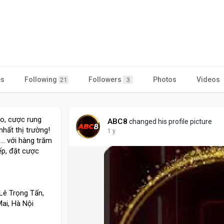
es
Following
Followers
Photos
Videos
21
3
o, cược rung
ABC8
changed his profile picture
nhất thị trường!
1 y
s… với hàng trăm
ếp, đặt cược
Lê Trọng Tấn,
ai, Hà Nội