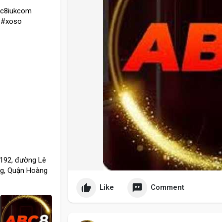
bc8iukcom
 #xoso
/192, đường Lê
ng, Quận Hoàng
Like
Comment