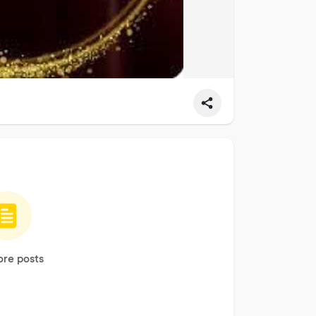
re posts