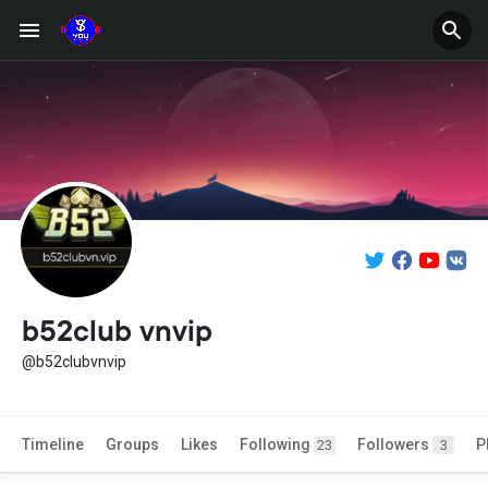
b52club vnvip
@b52clubvnvip
Timeline
Groups
Likes
Following
Followers
P
23
3