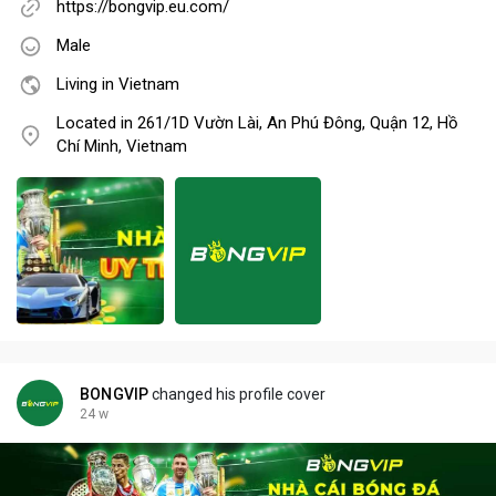
https://bongvip.eu.com/
Male
Living in Vietnam
Located in 261/1D Vườn Lài, An Phú Đông, Quận 12, Hồ
Chí Minh, Vietnam
BONGVIP
changed his profile cover
24 w