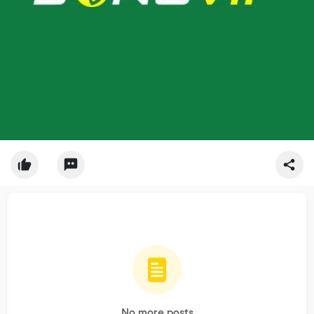
No more posts