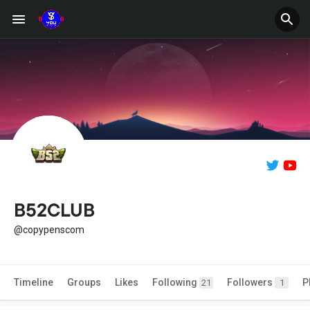
B52CLUB
@copypenscom
Timeline
Groups
Likes
Following
Followers
P
21
1