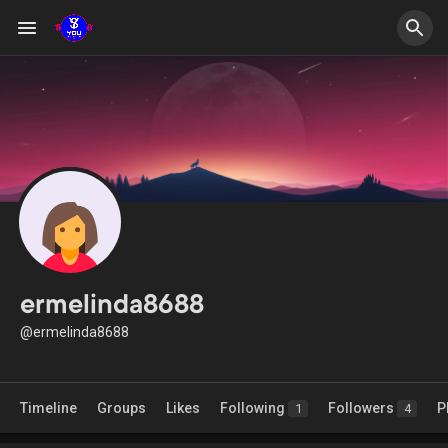
ermelinda8688
@ermelinda8688
Timeline
Groups
Likes
Following
Followers
P
1
4