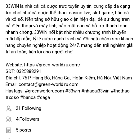
33WIN là nhà cái cá cược trực tuyến uy tín, cung cấp đa dạng
trò chơi như cá cược thể thao, casino live, slot game, bắn cá
và xổ số. Nền tảng sở hữu giao diện hiện đại, dễ sử dụng trên
cả điện thoại và máy tính, bảo mật cao và hỗ trợ thanh toán
nhanh chóng. 33WIN nổi bật nhờ nhiều chương trình khuyến
mãi hấp dẫn, tỷ lệ cược cạnh tranh và đội ngũ chăm sóc khách
hàng chuyên nghiệp hoạt động 24/7, mang đến trải nghiệm giải
trí an toàn, tiện lợi cho người chơi.
Website: https://green-world.ru.com/
SĐT: 0325888291
Địa chỉ: 75 P. Hàng Bồ, Hàng Gai, Hoàn Kiếm, Hà Nội, Việt Nam
Email: contact@green-world.ru.com
Hastags: #greenworldrucom #33win #nhacai33win #thethao
#xoso #banca #daga
21 Following
4 Followers
5 posts