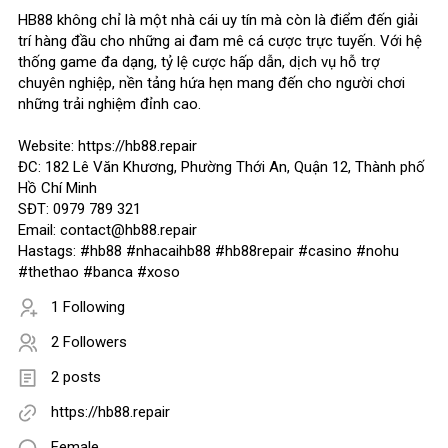
HB88 không chỉ là một nhà cái uy tín mà còn là điểm đến giải
trí hàng đầu cho những ai đam mê cá cược trực tuyến. Với hệ
thống game đa dạng, tỷ lệ cược hấp dẫn, dịch vụ hỗ trợ
chuyên nghiệp, nền tảng hứa hẹn mang đến cho người chơi
những trải nghiệm đỉnh cao.
Website: https://hb88.repair
ĐC: 182 Lê Văn Khương, Phường Thới An, Quận 12, Thành phố
Hồ Chí Minh
SĐT: 0979 789 321
Email: contact@hb88.repair
Hastags: #hb88 #nhacaihb88 #hb88repair #casino #nohu
#thethao #banca #xoso
1 Following
2 Followers
2 posts
https://hb88.repair
Female