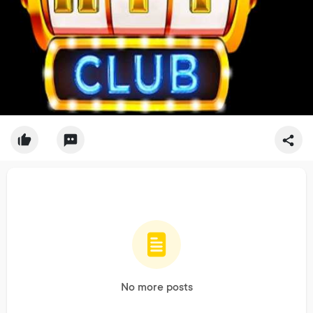
No more posts