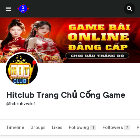
Hitclub Trang Chủ Cổng Game
@hitclubzwiki1
Timeline
Groups
Likes
Following
Followers
P
1
2