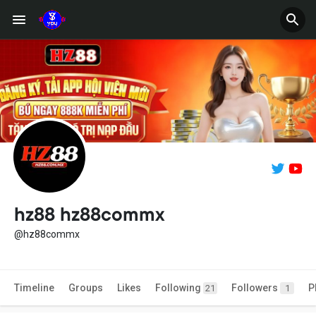
hz88 hz88commx
@hz88commx
Timeline
Groups
Likes
Following
Followers
P
21
1