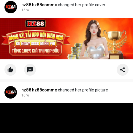
hz88 hz88commx
changed her profile cover
16 w
hz88 hz88commx
changed her profile picture
16 w