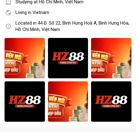
Studying at Hồ Chí Minh, Việt Nam
Living in Vietnam
Located in 44 Đ. Số 22, Bình Hưng Hoà A, Bình Hưng Hòa,
Hồ Chí Minh, Việt Nam