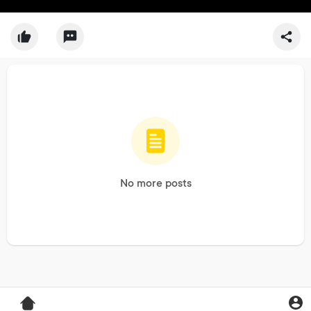
No more posts