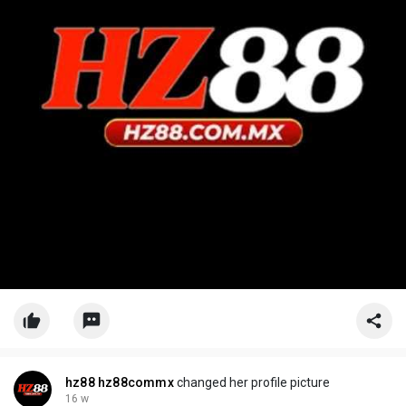
hz88 hz88commx
changed her profile picture
16 w