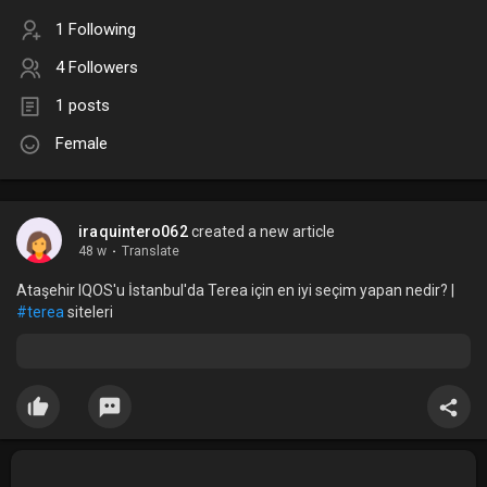
1 Following
4 Followers
1 posts
Female
iraquintero062
created a new article
48 w
·
Translate
Ataşehir IQOS'u İstanbul'da Terea için en iyi seçim yapan nedir? |
#terea
siteleri