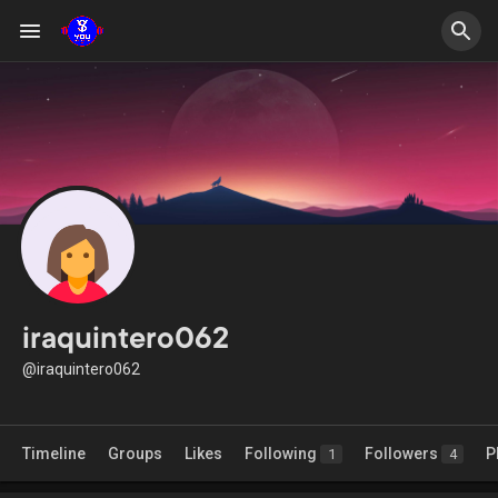
iraquintero062
@iraquintero062
Timeline
Groups
Likes
Following
Followers
P
1
4