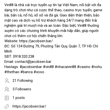
Vin88 là nhà cái trực tuyến uy tín tại Việt Nam, nổi bật với đa
dạng trò chơi như cá cược thể thao, casino trực tuyến, game
bài, bắn cá, nổ hũ, xổ số và đá gà. Giao diện thân thiện, bảo
mật cao và dịch vụ hỗ trợ khách hàng 24/7 mang đến trải
nghiệm giải trí mượt mà và an toàn. Đặc biệt, Vin88 thường
xuyên có các chương trình khuyến mãi hấp dẫn, giúp người
chơi có thêm cơ hội chiến thắng lớn.
Website: https://jacobsen.bar/
ĐC: Số 134 Đường 79, Phường Tân Quy, Quận 7, TP Hồ Chí
Minh
SĐT: 0918.320.238
Email: contact@jacobsen.bar
Hastags: #jacobsenbar #vin88 #nhacaivin88 #casino #nohu
#thethao #banca #xoso
21 Following
5 Followers
1 posts
https://jacobsen.bar/