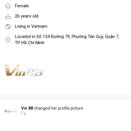
Female
26 years old
Living in Vietnam
Located in Số 134 Đường 79, Phường Tân Quy, Quận 7,
TP Hồ Chí Minh
Vin 88
changed her profile picture
1 y