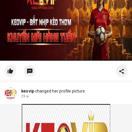
keovip
changed her profile picture
29 w