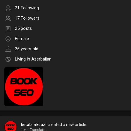
21 Following
17 Followers
25 posts
Female
26 years old
Living in Azerbaijan
ketab inksazi
created a new article
1 y
·
Translate