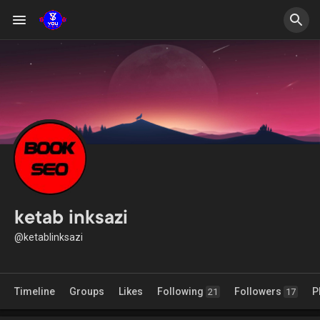
ketab inksazi
@ketablinksazi
Timeline
Groups
Likes
Following
Followers
P
21
17