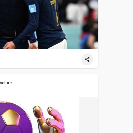
picture