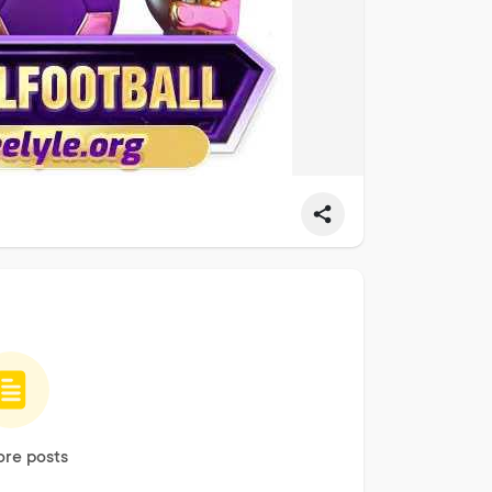
re posts