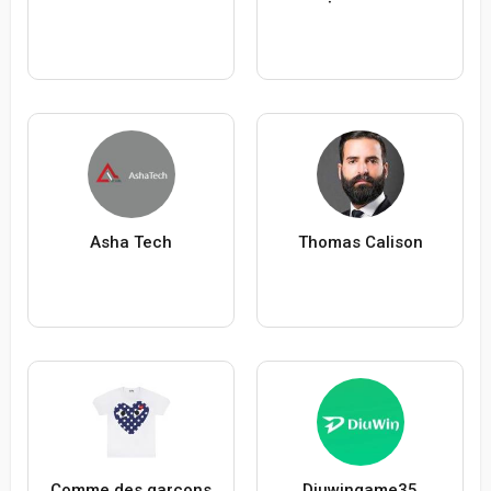
Asha Tech
Thomas Calison
Comme des garcons
Diuwingame35