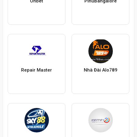
Onbet
PihuBangalore
Repair Master
Nhà Đài Alo789