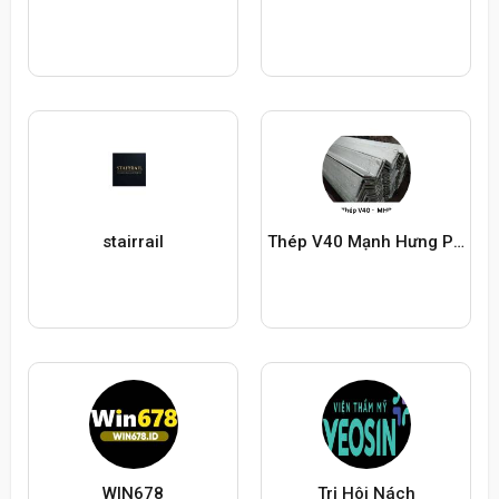
stairrail
Thép V40 Mạnh Hưng Phát
WIN678
Trị Hôi Nách