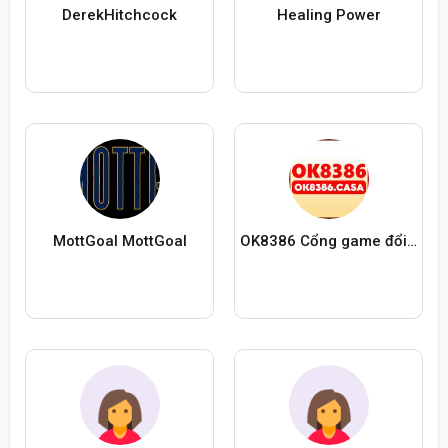
DerekHitchcock
Healing Power
MottGoal MottGoal
OK8386 Cổng game đổi thưởng và cá cược