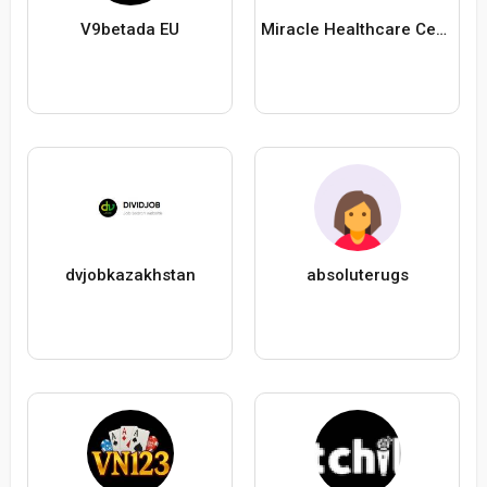
V9betada EU
Miracle Healthcare Center
dvjobkazakhstan
absoluterugs