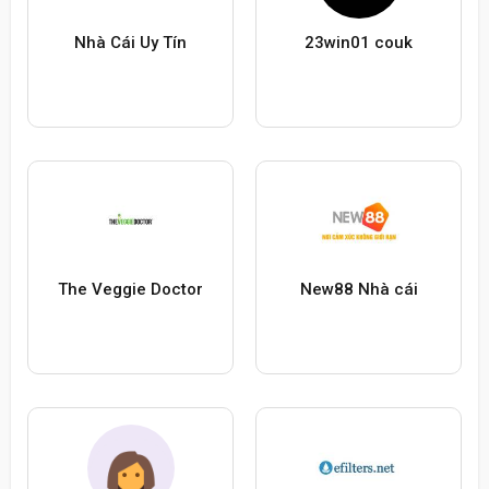
Nhà Cái Uy Tín
23win01 couk
The Veggie Doctor
New88 Nhà cái