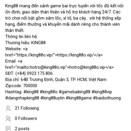
King88 mang đến sảnh game bai trực tuyến với tốc độ kết nối
ổn định, giao diện thân thiện và hỗ trợ khách hàng 24/7. Các
trò chơi nổi bật gồm sâm lốc, xì tố, ba cây... với hệ thống xếp
hạng, điểm thưởng và khuyến mãi dành riêng cho thành viên
thân thiết.
Thông tin liên hệ:
Thương hiệu: KING88
Website: <a
href="https://king88o.vip/">https://king88o.vip/</a>
Email: <a
href="mailto:hotro@king88o.vip">hotro@king88o.vip</a>
SĐT: (+84) 0923 175 806
Địa chỉ: 64B Trương Định, Quận 3, TP. HCM, Việt Nam
Zipcode: 700000
Hashtag: #king88 #king88o #gamebaiking88 #king88vip
#dangnhapking88 #king88uytin #king88game #baidoithuong
21 Following
0 Followers
2 posts