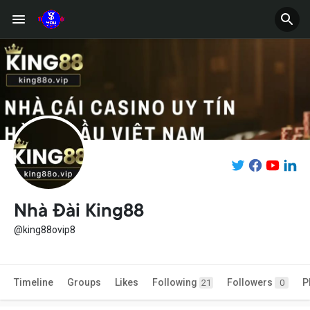
Nhà Đài King88
@king88ovip8
Timeline
Groups
Likes
Following
Followers
P
21
0