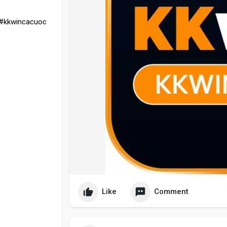
 #kkwincacuoc
Like
Comment