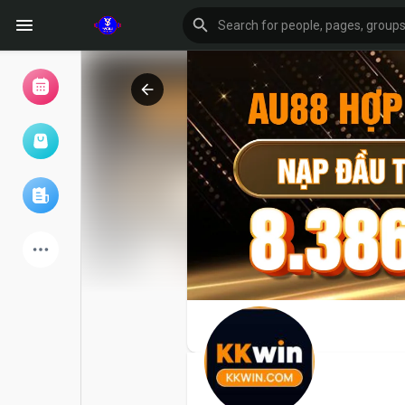
Browse Events
My events
Browse articles
Latest Products
Forum
Explore