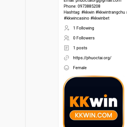
Email: phuoctaiorg@gmail.com
Phone: 0973885208
Hashtag: #kkwin #kkwintrangchu
#kkwincasino #kkwinbet
1 Following
0 Followers
1 posts
https://phuoctai.org/
Female