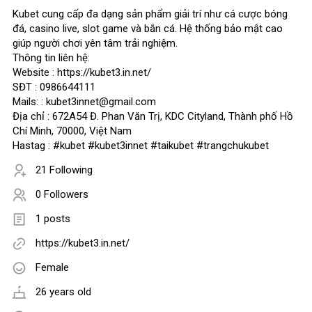
Kubet cung cấp đa dạng sản phẩm giải trí như cá cược bóng
đá, casino live, slot game và bắn cá. Hệ thống bảo mật cao
giúp người chơi yên tâm trải nghiệm.
Thông tin liên hệ:
Website : https://kubet3.in.net/
SĐT : 0986644111
Mails: : kubet3innet@gmail.com
Địa chỉ : 672A54 Đ. Phan Văn Trị, KDC Cityland, Thành phố Hồ
Chí Minh, 70000, Việt Nam
Hastag : #kubet #kubet3innet #taikubet #trangchukubet
21 Following
0 Followers
1 posts
https://kubet3.in.net/
Female
26 years old