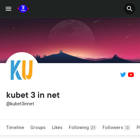
kubet 3 in net
@kubet3innet
Timeline
Groups
Likes
Following
Followers
P
21
0