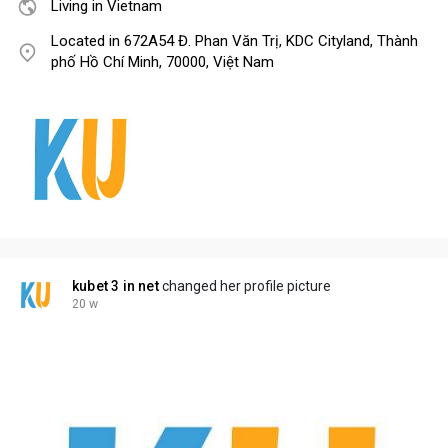
Living in Vietnam
Located in 672A54 Đ. Phan Văn Trị, KDC Cityland, Thành
phố Hồ Chí Minh, 70000, Việt Nam
kubet 3 in net
changed her profile picture
20 w