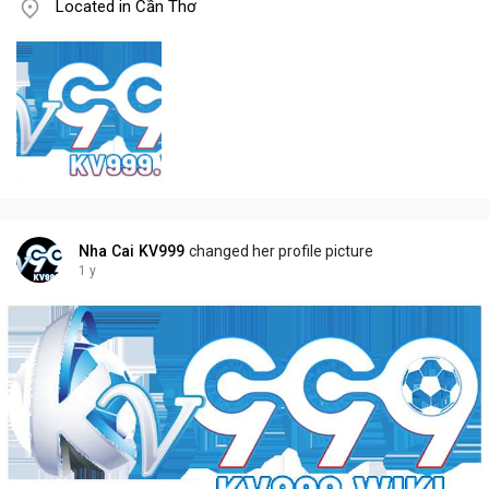
Located in Cần Thơ
Nha Cai KV999
changed her profile picture
1 y