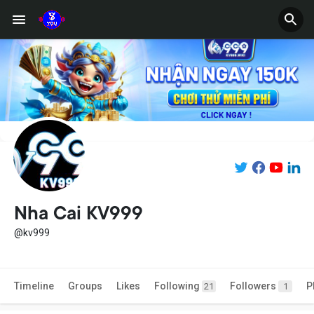
Nha Cai KV999
@kv999
Timeline
Groups
Likes
Following
Followers
P
21
1