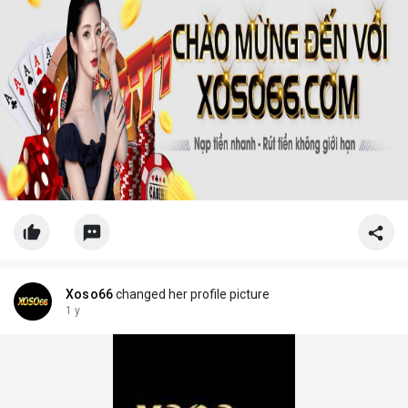
Xoso66
changed her profile picture
1 y