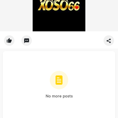
No more posts