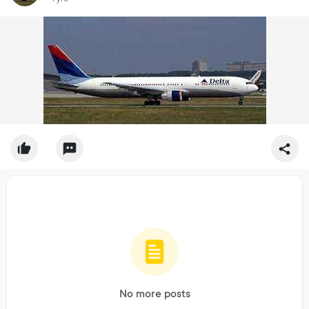
No more posts