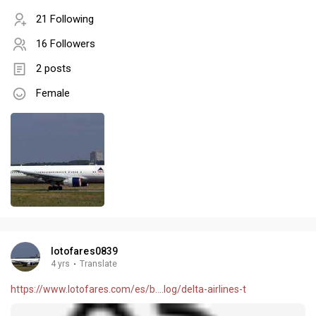
21 Following
16 Followers
2 posts
Female
lotofares0839
4 yrs
·
Translate
https://www.lotofares.com/es/b....log/delta-airlines-t