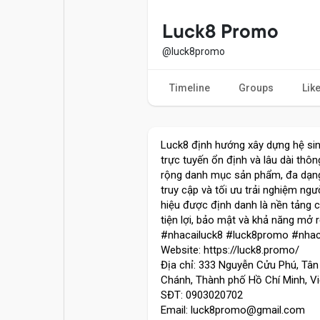
Popular Posts
Games
Luck8 Promo
@luck8promo
Movies
Jobs
Timeline
Groups
Lik
Offers
Fundings
Luck8 định hướng xây dựng hệ sinh 
trực tuyến ổn định và lâu dài thô
rộng danh mục sản phẩm, đa dạn
truy cập và tối ưu trải nghiệm ng
hiệu được định danh là nền tảng c
tiện lợi, bảo mật và khả năng mở 
#nhacailuck8 #luck8promo #nha
Website: https://luck8.promo/
Địa chỉ: 333 Nguyễn Cửu Phú, Tân 
Chánh, Thành phố Hồ Chí Minh, V
SĐT: 0903020702
Email: luck8promo@gmail.com