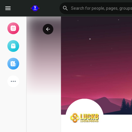
Browse Events
My events
Browse articles
Latest Products
Forum
Explore