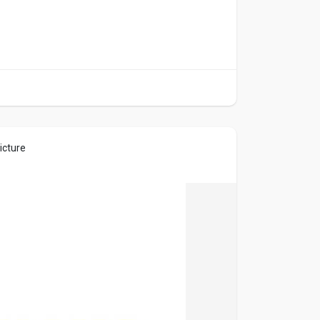
icture