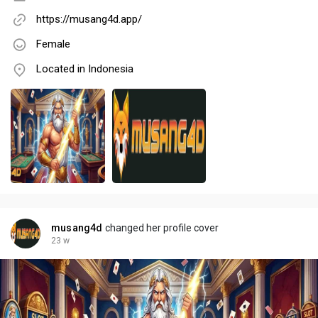
https://musang4d.app/
Female
Located in Indonesia
musang4d
changed her profile cover
23 w