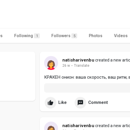
es
Following
Followers
Photos
Videos
1
5
natisharivenbu
created a new artic
26 w
·
Translate
КРАКЕН онион: ваша скорость, ваш ритм, 
Like
Comment
natisharivenbu
created a new artic