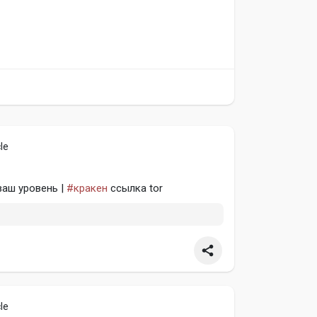
le
ваш уровень |
#кракен
ссылка tor
le