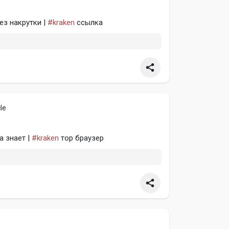
ез накрутки |
#kraken
ссылка
le
а знает |
#kraken
тор браузер