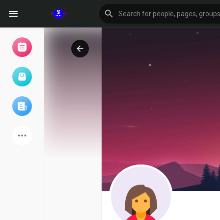
Browse Events
My events
Browse articles
Latest Products
Forum
Explore