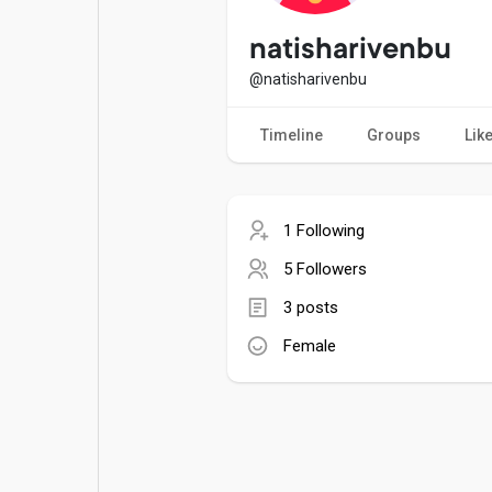
Popular Posts
Games
natisharivenbu
@natisharivenbu
Movies
Jobs
Timeline
Groups
Lik
Offers
Fundings
1 Following
5 Followers
3 posts
Female