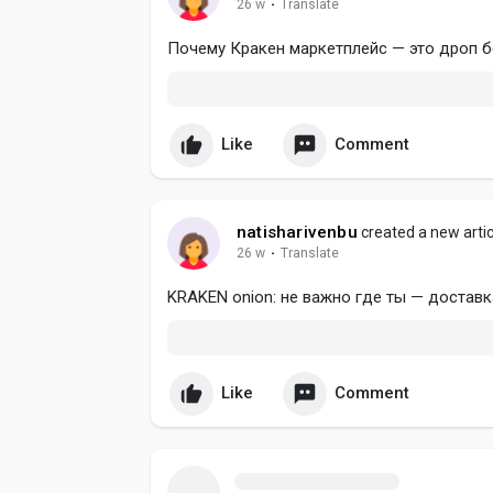
26 w
·
Translate
Почему Кракен маркетплейс — это дроп б
Like
Comment
natisharivenbu
created a new artic
26 w
·
Translate
KRAKEN onion: не важно где ты — доставк
Like
Comment