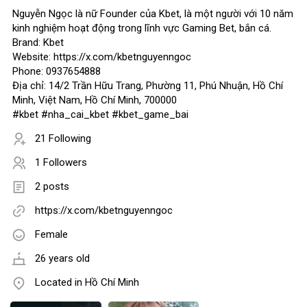
Nguyễn Ngọc là nữ Founder của Kbet, là một người với 10 năm
kinh nghiệm hoạt động trong lĩnh vực Gaming Bet, bắn cá.
Brand: Kbet
Website: https://x.com/kbetnguyenngoc
Phone: 0937654888
Địa chỉ: 14/2 Trần Hữu Trang, Phường 11, Phú Nhuận, Hồ Chí
Minh, Việt Nam, Hồ Chí Minh, 700000
#kbet #nha_cai_kbet #kbet_game_bai
21 Following
1 Followers
2 posts
https://x.com/kbetnguyenngoc
Female
26 years old
Located in Hồ Chí Minh