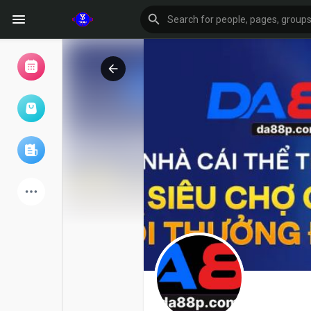
Browse Events
My events
Browse articles
Latest Products
Forum
Explore