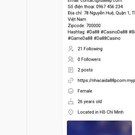
Email: contact@da88p.com
Số điện thoại: 0967 456 234
Địa chỉ: 78 Nguyễn Huệ, Quận 1, T
Việt Nam
Zipcode: 700000
Hashtag: #Da88 #CasinoDa88 #B
#GameDa88 #Da88Casino
21 Following
0 Followers
2 posts
https://nhacaida88pcom.myp
Female
26 years old
Located in Hồ Chí Minh