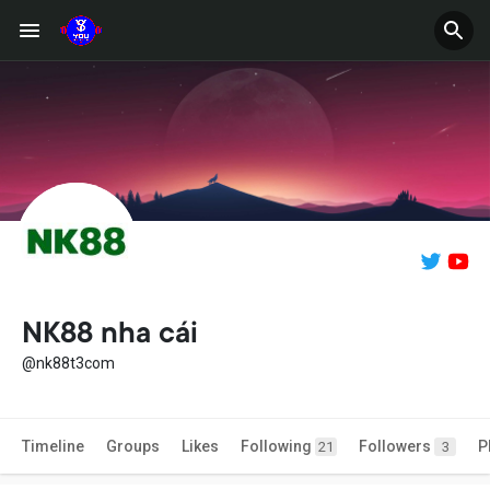
NK88 nha cái
@nk88t3com
Timeline
Groups
Likes
Following
Followers
P
21
3