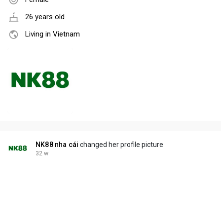
26 years old
Living in Vietnam
NK88 nha cái
changed her profile picture
32 w