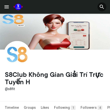
S8Club Không Gian Giải Trí Trực
Tuyến H
@s8fit
Timeline
Groups
Likes
Following
Followers
P
1
4