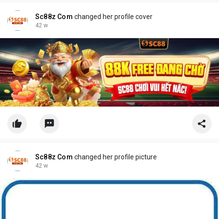
Sc88z Com
changed her profile cover
42 w
Sc88z Com
changed her profile picture
42 w