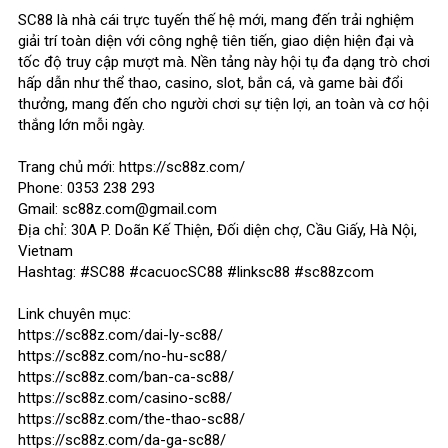
SC88 là nhà cái trực tuyến thế hệ mới, mang đến trải nghiệm
giải trí toàn diện với công nghệ tiên tiến, giao diện hiện đại và
tốc độ truy cập mượt mà. Nền tảng này hội tụ đa dạng trò chơi
hấp dẫn như thể thao, casino, slot, bắn cá, và game bài đổi
thưởng, mang đến cho người chơi sự tiện lợi, an toàn và cơ hội
thắng lớn mỗi ngày.
Trang chủ mới: https://sc88z.com/
Phone: 0353 238 293
Gmail: sc88z.com@gmail.com
Địa chỉ: 30A P. Doãn Kế Thiện, Đối diện chợ, Cầu Giấy, Hà Nội,
Vietnam
Hashtag: #SC88 #cacuocSC88 #linksc88 #sc88zcom
Link chuyên mục:
https://sc88z.com/dai-ly-sc88/
https://sc88z.com/no-hu-sc88/
https://sc88z.com/ban-ca-sc88/
https://sc88z.com/casino-sc88/
https://sc88z.com/the-thao-sc88/
https://sc88z.com/da-ga-sc88/