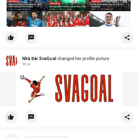
Nhà Đài SvaGoal
changed her profile picture
36 w