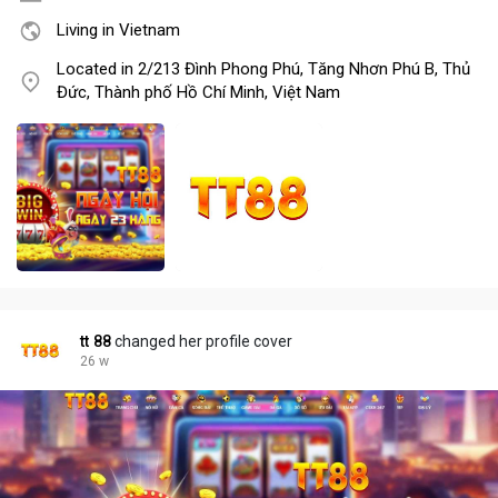
Living in Vietnam
Located in 2/213 Đình Phong Phú, Tăng Nhơn Phú B, Thủ
Đức, Thành phố Hồ Chí Minh, Việt Nam
tt 88
changed her profile cover
26 w