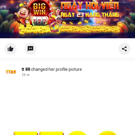
tt 88
changed her profile picture
26 w