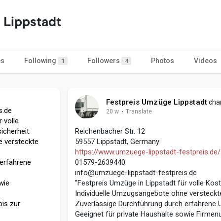
 Lippstadt
es
Following
Followers
Photos
Videos
1
4
Festpreis Umzüge Lippstadt
chan
s.de
20 w
·
Translate
 volle
cherheit.
Reichenbacher Str. 12
e versteckte
59557 Lippstadt, Germany
https://www.umzuege-lippstadt-festpreis.de/
 erfahrene
01579-2639440
info@umzuege-lippstadt-festpreis.de
wie
"Festpreis Umzüge in Lippstadt für volle Kos
Individuelle Umzugsangebote ohne versteckt
bis zur
Zuverlässige Durchführung durch erfahrene 
Geeignet für private Haushalte sowie Firmen