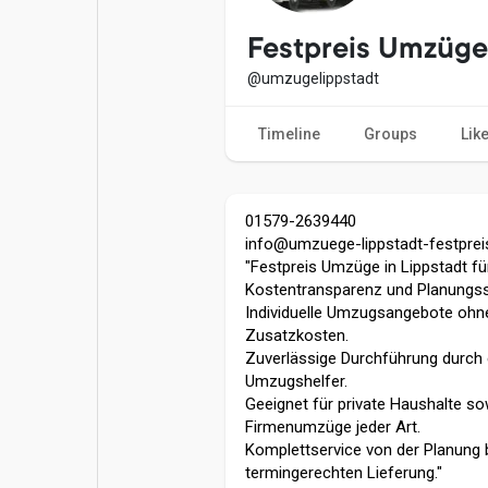
Popular Posts
Games
Festpreis Umzüge
@umzugelippstadt
Movies
Jobs
Timeline
Groups
Lik
Offers
Fundings
01579-2639440
info@umzuege-lippstadt-festprei
"Festpreis Umzüge in Lippstadt für
Kostentransparenz und Planungssi
Individuelle Umzugsangebote ohn
Zusatzkosten.
Zuverlässige Durchführung durch
Umzugshelfer.
Geeignet für private Haushalte so
Firmenumzüge jeder Art.
Komplettservice von der Planung 
termingerechten Lieferung."