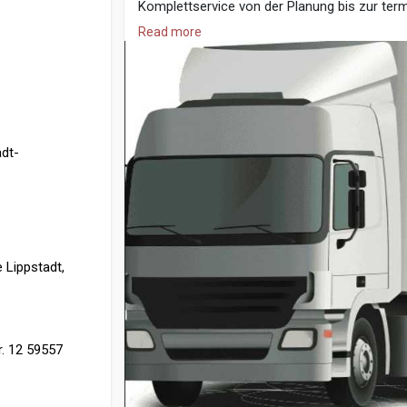
Komplettservice von der Planung bis zur term
Credit Card, Cash, Bank Transfer
Read more
Festpreis Umzüge Lippstadt, Umzugsfirma Li
Umzugsservice
dt-
 Lippstadt,
r. 12 59557