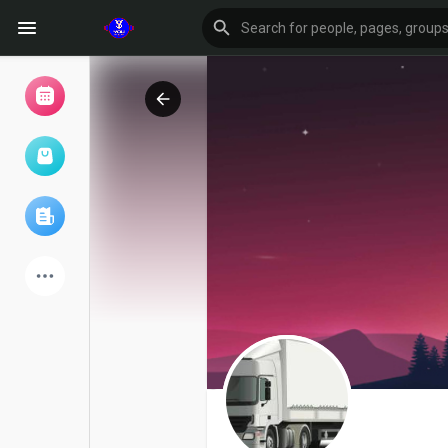
Browse Events
My events
Browse articles
Latest Products
Forum
Explore