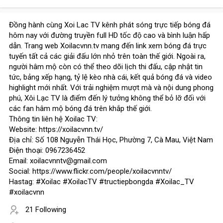
Đồng hành cùng Xoi Lac TV kênh phát sóng trực tiếp bóng đá
hôm nay với đường truyền full HD tốc độ cao và bình luận hấp
dẫn. Trang web Xoilacvnn.tv mang đến link xem bóng đá trực
tuyến tất cả các giải đấu lớn nhỏ trên toàn thế giới. Ngoài ra,
người hâm mộ còn có thể theo dõi lịch thi đấu, cập nhật tin
tức, bảng xếp hạng, tỷ lệ kèo nhà cái, kết quả bóng đá và video
highlight mới nhất. Với trải nghiệm mượt mà và nội dung phong
phú, Xôi Lạc TV là điểm đến lý tưởng không thể bỏ lỡ đối với
các fan hâm mộ bóng đá trên khắp thế giới.
Thông tin liên hệ Xoilac TV:
Website: https://xoilacvnn.tv/
Địa chỉ: Số 108 Nguyễn Thái Học, Phường 7, Cà Mau, Việt Nam
Điện thoại: 0967236452
Email: xoilacvnntv@gmail.com
Social: https://www.flickr.com/people/xoilacvnntv/
Hastag: #Xoilac #XoilacTV #tructiepbongda #Xoilac_TV
#xoilacvnn
21 Following