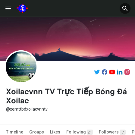
Xoilacvnn TV Trực Tiếp Bóng Đá
Xoilac
@xemttbdxoilacvnntv
Timeline
Groups
Likes
Following
Followers
P
21
7