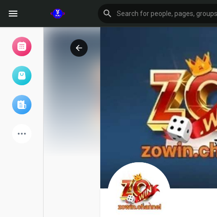
Browse Events
My events
Browse articles
Latest Products
Forum
Explore