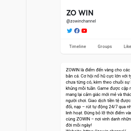
Popular Posts
Games
ZO WIN
@zowinchannel
Movies
Jobs
Timeline
Groups
Lik
Offers
Fundings
ZOWIN là điểm đến vàng cho các 
bắn cá. Cơ hội nổ hũ cực lớn với t
chưa từng có, kèm theo chuỗi sự k
khủng mỗi tuần. Game được cập nh
mang lại cảm giác mới mẻ và thá
người chơi. Giao dịch tiền tệ đượ
đối, nạp – rút tự động 24/7 qua n
linh hoạt. Đừng bỏ lỡ thời điểm v
cùng ZOWIN – nơi vinh danh nhữn
đời mỗi ngày!