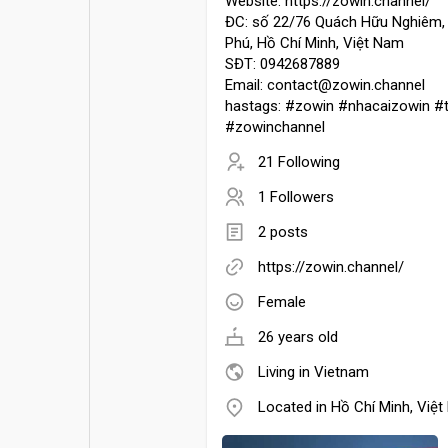
Website: https://zowin.channel/
ĐC: số 22/76 Quách Hữu Nghiêm,
Phú, Hồ Chí Minh, Việt Nam
SĐT: 0942687889
Email: contact@zowin.channel
hastags: #zowin #nhacaizowin #
#zowinchannel
21 Following
1 Followers
2 posts
https://zowin.channel/
Female
26 years old
Living in Vietnam
Located in Hồ Chí Minh, Việ