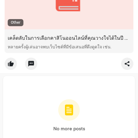
Other
เคล็ดลับในการเลือกคาสิโนออนไลน์ที่คุณวางใจได้ในปี 2026
หลายครั้งผู้เล่นอาจพบเว็บไซต์ที่มีข้อเสนอที่ดึงดูดใจ เช่น.
No more posts