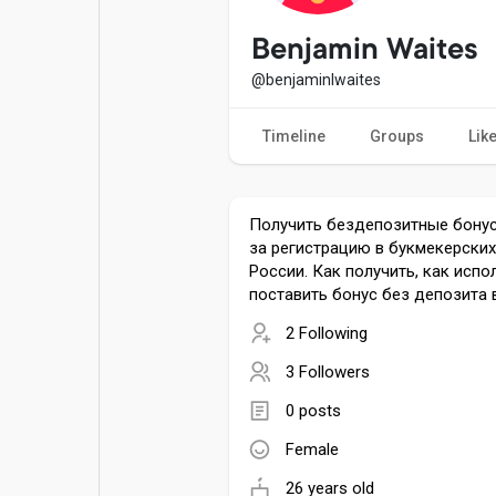
Popular Posts
Games
Benjamin Waites
@benjaminlwaites
Movies
Jobs
Timeline
Groups
Lik
Offers
Fundings
Получить бездепозитные бону
за регистрацию в букмекерских
России. Как получить, как испо
поставить бонус без депозита 
2 Following
3 Followers
0 posts
Female
26 years old