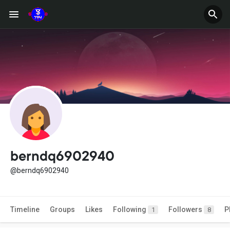
berndq6902940
@berndq6902940
Timeline
Groups
Likes
Following
Followers
P
1
8