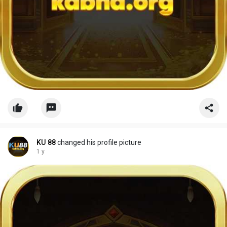
KU 88
changed his profile picture
1 y