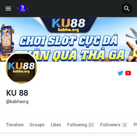
KU 88
@kabhaorg
Timeline
Groups
Likes
Following
Followers
P
21
5