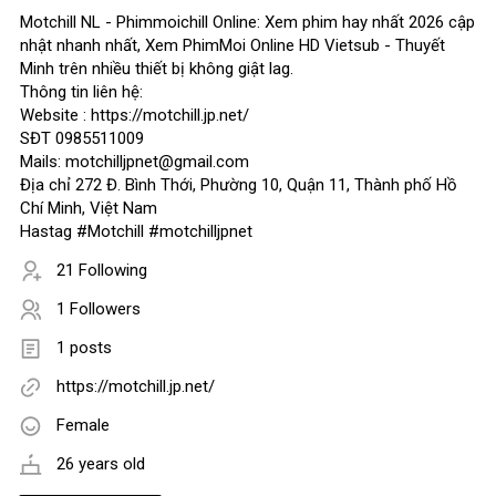
Motchill NL - Phimmoichill Online: Xem phim hay nhất 2026 cập
nhật nhanh nhất, Xem PhimMoi Online HD Vietsub - Thuyết
Minh trên nhiều thiết bị không giật lag.
Thông tin liên hệ:
Website : https://motchill.jp.net/
SĐT 0985511009
Mails: motchilljpnet@gmail.com
Địa chỉ 272 Đ. Bình Thới, Phường 10, Quận 11, Thành phố Hồ
Chí Minh, Việt Nam
Hastag #Motchill #motchilljpnet
21 Following
1 Followers
1 posts
https://motchill.jp.net/
Female
26 years old