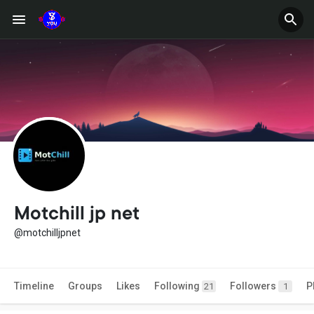
Motchill jp net
@motchilljpnet
Timeline
Groups
Likes
Following
Followers
P
21
1