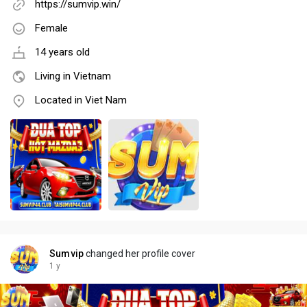
https://sumvip.win/
Female
14 years old
Living in Vietnam
Located in Viet Nam
Sumvip
changed her profile cover
1 y